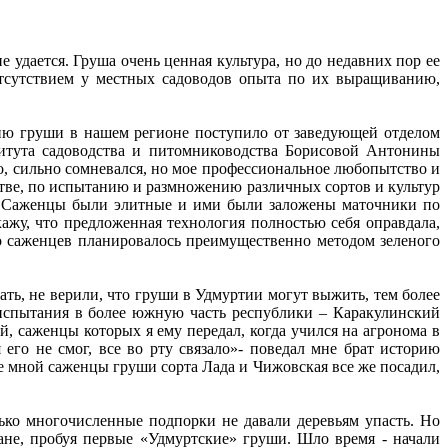
 удается. Груша очень ценная культура, но до недавних пор ее
тсутствием у местных садоводов опыта по их выращиванию,
нию груши в нашем регионе поступило от заведующей отделом
итута садоводства и питомниководства Борисовой Антонины
но, сильно сомневался, но мое профессиональное любопытство и
стве, по испытанию и размножению различных сортов и культур
а. Саженцы были элитные и ими были заложены маточники по
ажу, что предложенная технология полностью себя оправдала,
о саженцев планировалось преимущественно методом зеленого
ать, не верили, что груши в Удмуртии могут выжить, тем более
 испытания в более южную часть республики – Каракулинский
ой, саженцы которых я ему передал, когда учился на агронома в
 его не смог, все во рту связало»- поведал мне брат историю
е мной саженцы груши сорта Лада и Чижовская все же посадил,
ько многочисленные подпорки не давали деревьям упасть. Но
не, пробуя первые «Удмуртские» груши. Шло время - начали