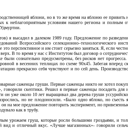
родственницей яблони, но в то же время на яблоню ее привить не
вых к неблагоприятным условиям нашего региона и полным о
 Удмуртии.
тов) я высадил в далеком 1989 году. Предложение по разведе
дований Всероссийского селекционно–технологического инст
е это перспективное и им стоит серьезно заняться. Я, если чест
верх. В то время у нас с Институтом был договор о сотрудниче
е были сознательно предусмотрены, без рисков нет прогресс
вной в весенних теплицах по схеме 90х45. Забегая вперед ск
атацию прекрасно себя чувствуют и по сей день. Производств
 товарные саженцы груши. Первые саженцы никто не хотел покуп
е», говорили скептики. Решил я первые саженцы посадить для
тати он уже около 10 лет выращивал два дерева груши уссурийск
азрослись, но не плодоносили. «Было одно яблоко, но съесть я
ал он на мое предложение повторить эксперимент, но привезенны
одувало как в трубу.
алым урожаем груш, которые росли большими гроздьями, и тол
й вид и отличный вкус. «Лучше магазинных»- говорили сельча