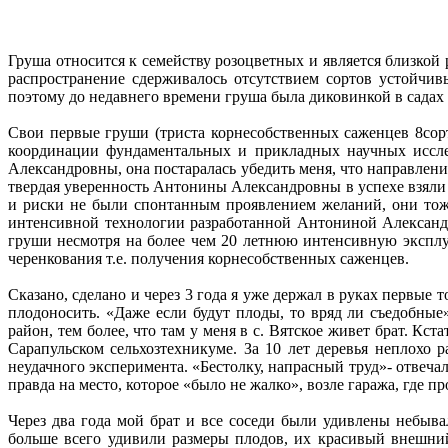
Груша относится к семейству розоцветных и является близкой 
распространение сдерживалось отсутствием сортов устойчи
поэтому до недавнего времени груша была диковинкой в садах
Свои первые груши (триста корнесобственных саженцев 8сор
координации фундаментальных и прикладных научных иссле
Александровны, она постаралась убедить меня, что направлени
твердая уверенность Антонины Александровны в успехе взяли 
и риски не были спонтанным проявлением желаний, они тож
интенсивной технологии разработанной Антониной Александро
груши несмотря на более чем 20 летнюю интенсивную эксплу
черенкования т.е. получения корнесобственных саженцев.
Сказано, сделано и через 3 года я уже держал в руках первые
плодоносить. «Даже если будут плоды, то вряд ли съедобны
район, тем более, что там у меня в с. Вятское живет брат. Кс
Сарапульском сельхозтехникуме. За 10 лет деревья неплохо р
неудачного эксперимента. «Бестолку, напрасный труд»- отвеч
правда на место, которое «было не жалко», возле гаража, где пр
Через два года мой брат и все соседи были удивлены небыв
больше всего удивили размеры плодов, их красивый внешни