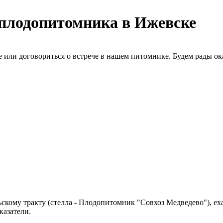
плодопитомника в Ижевске
е или договориться о встрече в нашем питомнике. Будем рады ок
кому тракту (стелла - Плодопитомник "Совхоз Медведево"), еха
казатели.